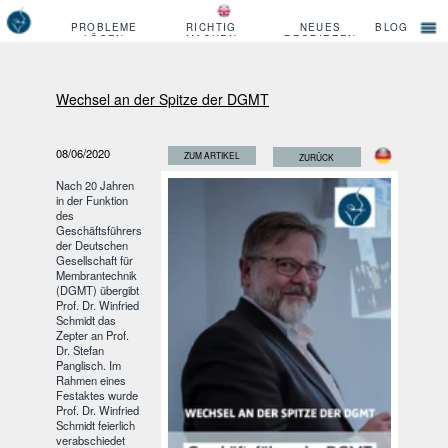
PROBLEME
RICHTIG
NEUES
BLOG
LÖSEN
MACHEN
PROBIEREN
Wechsel an der Spitze der DGMT
08/06/2020
ZUM ARTIKEL
ZURÜCK
Nach 20 Jahren
in der Funktion
des
Geschäftsführers
der Deutschen
Gesellschaft für
Membrantechnik
(DGMT) übergibt
Prof. Dr. Winfried
Schmidt das
Zepter an Prof.
Dr. Stefan
Panglisch. Im
Rahmen eines
Festaktes wurde
Prof. Dr. Winfried
Schmidt feierlich
verabschiedet
und zum
Ehrenmitglied
ernannt. Ganzer
Artikel zum
downloaden
Wenn Sie ein verfahrenstechnisches Problem lösen müssen oder ich
Sie dabei unterstützen kann, die Dinge von Anfang an richtig zu
machen, melden Sie sich gerne bei mir.
Herzlich,